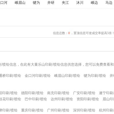
金口河
峨眉山
犍为
井研
夹江
沐川
峨边
马边
信息总数：
0
，置顶信息可使成交率提高5倍
刷/喷绘信息，在此有大量乐山印刷/喷绘信息供您选择，您可以免费查看和
通桥印刷/喷绘
金口河印刷/喷绘
峨眉山印刷/喷绘
犍为印刷/喷绘
井
阳印刷/喷绘
德阳印刷/喷绘
南充印刷/喷绘
广安印刷/喷绘
遂宁印刷
枝花印刷/喷绘
巴中印刷/喷绘
达州印刷/喷绘
资阳印刷/喷绘
眉山印
津印刷/喷绘
重庆印刷/喷绘
广州印刷/喷绘
深圳印刷/喷绘
杭州印刷