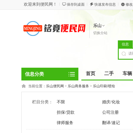
欢迎来到便民网！
保存到桌面
快速发布信息
修改
乐山
切换分站
信息
首页
二手
车辆
信息分类
当前位置：
乐山便民网
>
乐山商务服务
>
乐山印刷/喷绘
栏目分类：
不限
婚庆/化妆
担保/贷款
公司注册
律师服务
翻译/速记