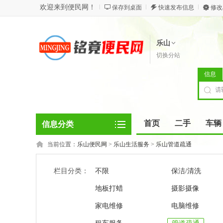
欢迎来到便民网！
保存到桌面
快速发布信息
修改
乐山
切换分站
信息
首页
二手
车辆
信息分类
当前位置：
乐山便民网
>
乐山生活服务
>
乐山管道疏通
栏目分类：
不限
保洁/清洗
地板打蜡
摄影摄像
家电维修
电脑维修