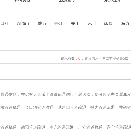
瓷砖美缝
旅游度假
外卖/送水
金口河
峨眉山
犍为
井研
夹江
沐川
峨边
马边
信息总数：
0
，置顶信息可使成交率提高5倍
道疏通信息，在此有大量乐山管道疏通信息供您选择，您可以免费查看和
通桥管道疏通
金口河管道疏通
峨眉山管道疏通
犍为管道疏通
井研
阳管道疏通
德阳管道疏通
南充管道疏通
广安管道疏通
遂宁管道疏