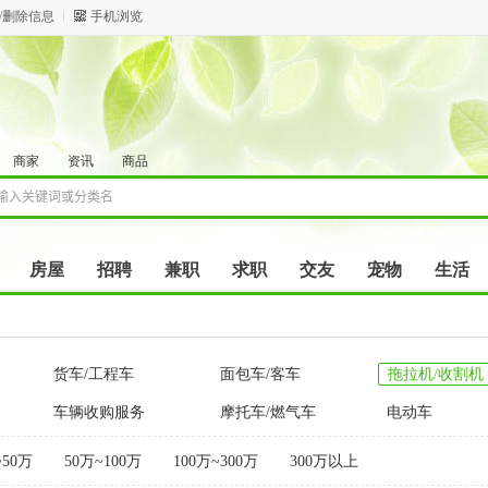
/删除信息
手机浏览
商家
资讯
商品
房屋
招聘
兼职
求职
交友
宠物
生活
货车/工程车
面包车/客车
拖拉机/收割机
车辆收购服务
摩托车/燃气车
电动车
~50万
50万~100万
100万~300万
300万以上