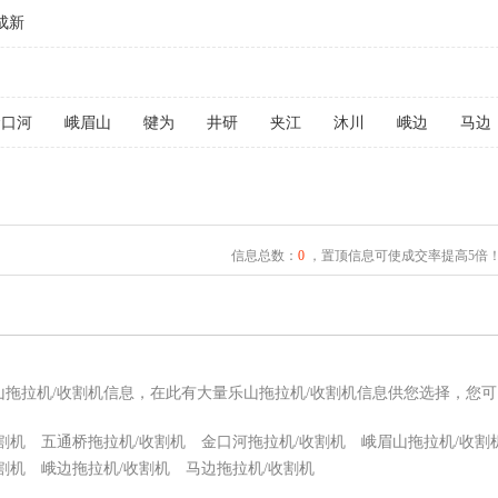
成新
金口河
峨眉山
犍为
井研
夹江
沐川
峨边
马边
信息总数：
0
，置顶信息可使成交率提高5倍
山拖拉机/收割机信息，在此有大量乐山拖拉机/收割机信息供您选择，您
割机
五通桥拖拉机/收割机
金口河拖拉机/收割机
峨眉山拖拉机/收割
割机
峨边拖拉机/收割机
马边拖拉机/收割机