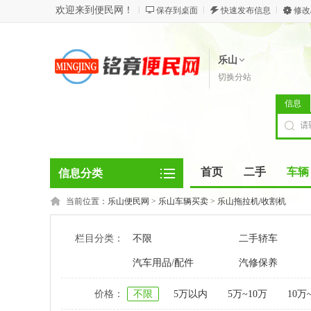
欢迎来到便民网！
保存到桌面
快速发布信息
修改
乐山
切换分站
信息
首页
二手
车辆
信息分类
当前位置：
乐山便民网
>
乐山车辆买卖
>
乐山拖拉机/收割机
栏目分类：
不限
二手轿车
汽车用品/配件
汽修保养
价格：
不限
5万以内
5万~10万
10万