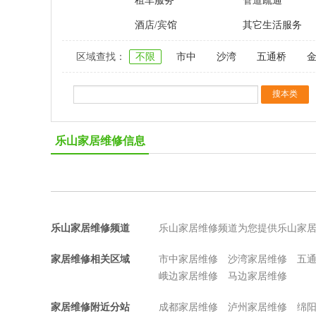
租车服务
管道疏通
酒店/宾馆
其它生活服务
区域查找：
不限
市中
沙湾
五通桥
乐山家居维修信息
乐山家居维修频道
乐山家居维修频道为您提供乐山家
家居维修相关区域
市中家居维修
沙湾家居维修
五
峨边家居维修
马边家居维修
家居维修附近分站
成都家居维修
泸州家居维修
绵