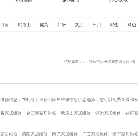
瓷砖美缝
旅游度假
外卖/送水
金口河
峨眉山
犍为
井研
夹江
沐川
峨边
马边
信息总数：
0
，置顶信息可使成交率提高5倍
居维修信息，在此有大量乐山家居维修信息供您选择，您可以免费查看和
通桥家居维修
金口河家居维修
峨眉山家居维修
犍为家居维修
井研
阳家居维修
德阳家居维修
南充家居维修
广安家居维修
遂宁家居维